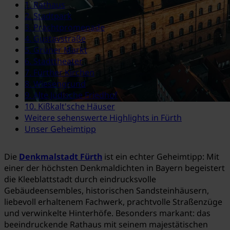
1. Rathaus
2. Stadtpark
3. Prachtpromenade
4. Gustavstraße
5. Grüner Markt
6. Stadttheater
7. Fürther Kirchen
8. Wiesengrund
9. Alte Jüdische Friedhof
10. Kißkalt'sche Häuser
Weitere sehenswerte Highlights in Fürth
Unser Geheimtipp
Die
Denkmalstadt Fürth
ist ein echter Geheimtipp: Mit
einer der höchsten Denkmaldichten in Bayern begeistert
die Kleeblattstadt durch eindrucksvolle
Gebäudeensembles, historischen Sandsteinhäusern,
liebevoll erhaltenem Fachwerk, prachtvolle Straßenzüge
und verwinkelte Hinterhöfe. Besonders markant: das
beeindruckende Rathaus mit seinem majestätischen