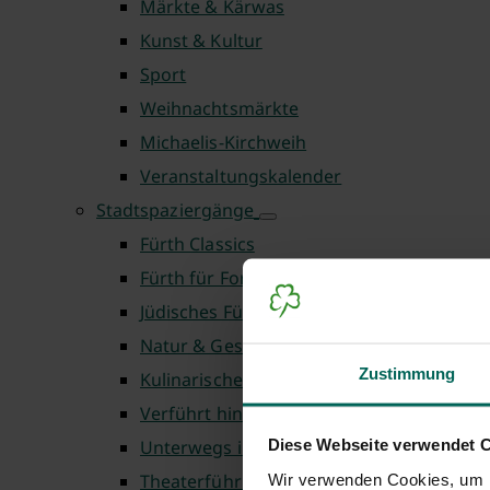
Märkte & Kärwas
Kunst & Kultur
Sport
Weihnachtsmärkte
Michaelis-Kirchweih
Veranstaltungskalender
Stadtspaziergänge
Fürth Classics
Fürth für Fortgeschrittene
Jüdisches Fürth
Natur & Geschichte
Zustimmung
Kulinarische Touren
Verführt hinter die Kulissen
Diese Webseite verwendet 
Unterwegs in Fürth
Theaterführungen
Wir verwenden Cookies, um I