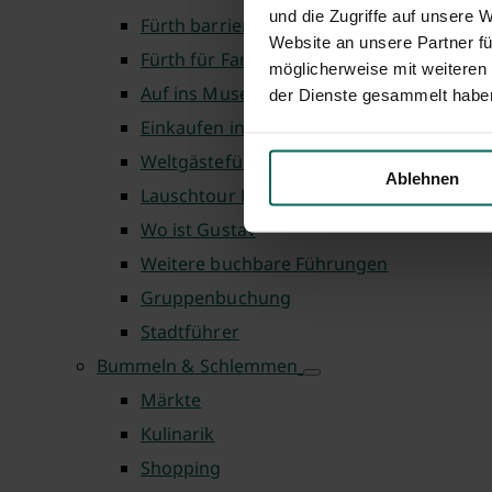
und die Zugriffe auf unsere 
Fürth barrierefrei
Website an unsere Partner fü
Fürth für Familien
möglicherweise mit weiteren
Auf ins Museum
der Dienste gesammelt habe
Einkaufen in Fürth
Weltgästeführertag
Ablehnen
Lauschtour Fürth
Wo ist Gustav
Weitere buchbare Führungen
Gruppenbuchung
Stadtführer
Bummeln & Schlemmen
Märkte
Kulinarik
Shopping