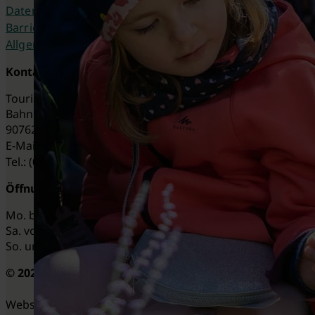
Datenschutzeinstellungen
Barrierefreiheitserklärung
Allgemeine Geschäftsbedingungen
Kontakt
Tourist-Information Fürth
Bahnhofplatz 9
90762 Fürth, Deutschland
E-Mail:
tourist-info@fuerth.de
Tel.: (0911) 974 3500
Öffnungszeiten
Mo. bis Fr. von 9 bis 17 Uhr
Sa. von 9 bis 13 Uhr
So. und Feiertage: geschlossen
© 2025 · Alle Rechte vorbehalten
Website-Template von
toujou.de