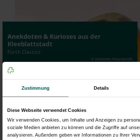
Fürth - kompakt & anschaulich
Kirchweihgeschichten
Anekdoten & Kurioses aus der
Kleeblattstadt
Fürth Classics
Fürth Classics
Fürth Classics
© Tourist-Information Fürth
© Johannes Heuckeroth
© Andreas Hub
Zustimmung
Details
Diese Webseite verwendet Cookies
Wir verwenden Cookies, um Inhalte und Anzeigen zu personal
soziale Medien anbieten zu können und die Zugriffe auf uns
analysieren. Außerdem geben wir Informationen zu Ihrer Ve