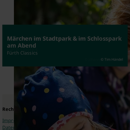
Schall und Rauch über Fürth
Fürther Weihnachtsgeschichten
Märchen im Stadtpark & im Schlosspark
am Abend
Fürth Classics
Fürth Classics
Fürth Classics
© Johannes Heuckeroth
© Tim Händel
© Fürthwiki
Rechtliches
Impressum
Datenschutzerklärung