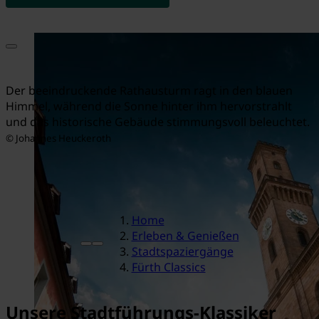
Der beeindruckende Rathausturm ragt in den blauen
Himmel, während die Sonne hinter ihm hervorstrahlt
und das historische Gebäude stimmungsvoll beleuchtet.
© Johannes Heuckeroth
Home
Erleben & Genießen
Stadtspaziergänge
Fürth Classics
Unsere Stadtführungs-Klassiker