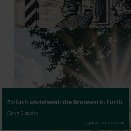
Reine Wahrheit oder faustdicke Lüge?
Fürth & Nürnberg - (K)eine Liebe
Einfach anziehend: die Brunnen in Fürth
Fürth Classics
Fürth Classics
Fürth Classics
© Johannes Heuckeroth
© Kerstin Nussbächer
© Kamran Salimi