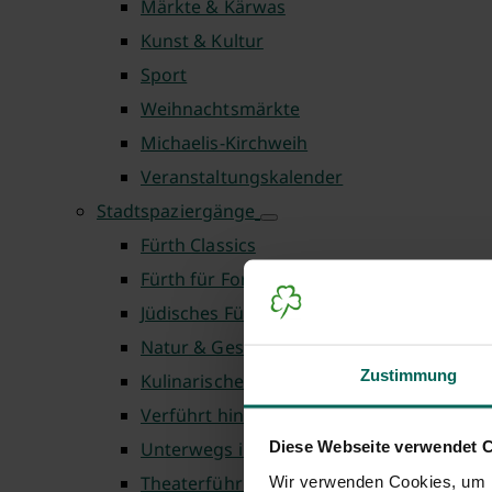
Märkte & Kärwas
Kunst & Kultur
Sport
Weihnachtsmärkte
Michaelis-Kirchweih
Veranstaltungskalender
Stadtspaziergänge
Fürth Classics
Fürth für Fortgeschrittene
Jüdisches Fürth
Natur & Geschichte
Zustimmung
Kulinarische Touren
Verführt hinter die Kulissen
Diese Webseite verwendet 
Unterwegs in Fürth
Theaterführungen
Wir verwenden Cookies, um I