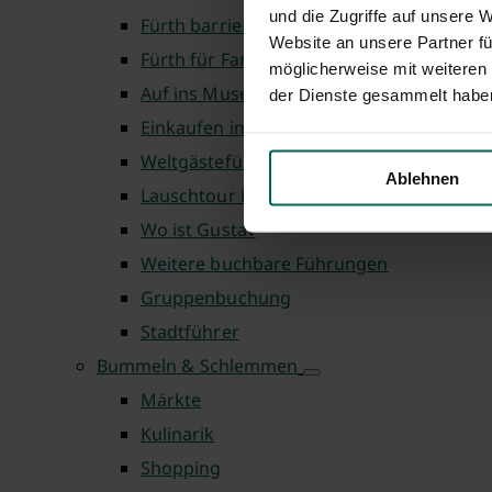
und die Zugriffe auf unsere 
Fürth barrierefrei
Website an unsere Partner fü
Fürth für Familien
möglicherweise mit weiteren
Auf ins Museum
der Dienste gesammelt habe
Einkaufen in Fürth
Weltgästeführertag
Ablehnen
Lauschtour Fürth
Wo ist Gustav
Weitere buchbare Führungen
Gruppenbuchung
Stadtführer
Bummeln & Schlemmen
Märkte
Kulinarik
Shopping