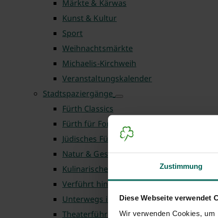
Märkte & Kärwas
Kunst & Kultur
Sport
Weihnachtsmärkte
Michaelis-Kirchweih
Veranstaltungskalender
Stadtspaziergänge
Fürth Classics
Fürth für Fortgeschrittene
Jüdisches Fürth
Natur & Geschichte
Zustimmung
Kulinarische Touren
Verführt hinter die Kulissen
Diese Webseite verwendet 
Unterwegs in Fürth
Theaterführungen
Wir verwenden Cookies, um I