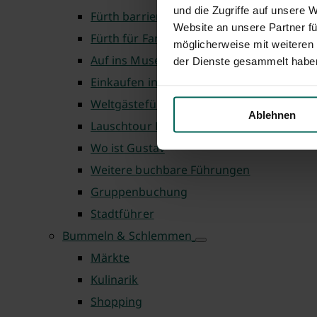
und die Zugriffe auf unsere 
Fürth barrierefrei
Website an unsere Partner fü
Fürth für Familien
möglicherweise mit weiteren
Auf ins Museum
der Dienste gesammelt habe
Einkaufen in Fürth
Weltgästeführertag
Ablehnen
Lauschtour Fürth
Wo ist Gustav
Weitere buchbare Führungen
Gruppenbuchung
Stadtführer
Bummeln & Schlemmen
Märkte
Kulinarik
Shopping