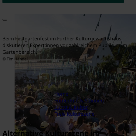
Beim Festgartenfest im Fürther Kulturgewächshaus
diskutieren Expert:innen vor zahlreichem Publikum im
Gartenbereich.
© Tim Händel
Home
Entdecken & Staunen
Kunst & Kultur
Freie Kulturszene
Alternative Kulturszene im