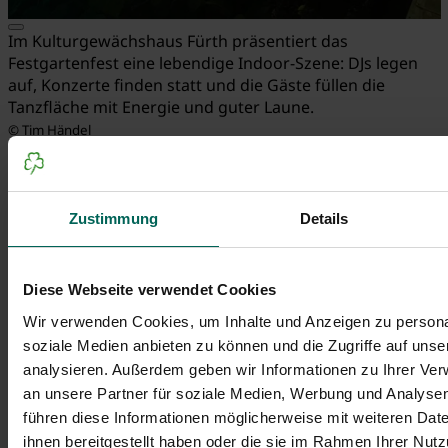
Im Kulturgewächshaus Fürth präsentiert das
Festgartenfest eine lebendige Indoor-Szene: DJs legen
auf, Konzerte finden statt und die Gäste füllen die
Tanzfläche mit Energie und guter Laune.
© Tim Händel
In einer ehemaligen Gärtnerei in Unterfarrnbach
entsteht ein lebendiger Ort für urbane Landwirtschaft,
Kunst und Begegnung. Das
Kulturgewächshaus Fürth
Zustimmung
Details
verbindet Permakultur mit kreativen Formaten wie
Ausstellungen, Konzerten und Workshops. Nachhaltig
gebaut, gemeinschaftlich gedacht – ein wachsendes
Diese Webseite verwendet Cookies
Projekt, das Fürths Kulturlandschaft bereichert.
Wir verwenden Cookies, um Inhalte und Anzeigen zu personal
Mehr Informationen
soziale Medien anbieten zu können und die Zugriffe auf uns
analysieren. Außerdem geben wir Informationen zu Ihrer Ve
kunstkeller o27
an unsere Partner für soziale Medien, Werbung und Analysen
führen diese Informationen möglicherweise mit weiteren Da
ihnen bereitgestellt haben oder die sie im Rahmen Ihrer Nut