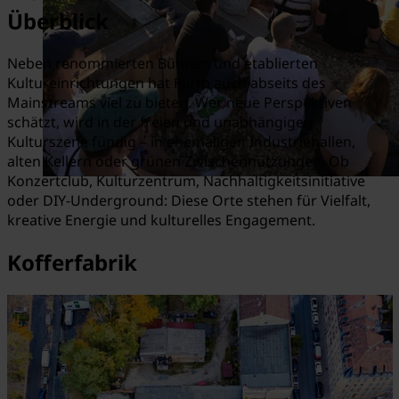
Überblick
Neben renommierten Bühnen und etablierten
Kultureinrichtungen hat Fürth auch abseits des
Mainstreams viel zu bieten.
Wer neue Perspektiven
schätzt, wird in der freien und unabhängigen
Kulturszene fündig – in ehemaligen Industriehallen,
alten Kellern oder grünen Zwischennutzungen. Ob
Konzertclub, Kulturzentrum, Nachhaltigkeitsinitiative
oder DIY-Underground: Diese Orte stehen für Vielfalt,
kreative Energie und kulturelles Engagement.
Kofferfabrik