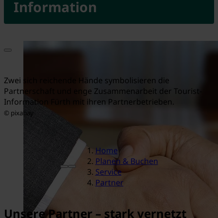
Information
Zwei sich reichende Hände symbolisieren die
Partnerschaft und enge Zusammenarbeit der Tourist-
Information Fürth mit ihren Partnerbetrieben.
© pixabay
Home
Planen & Buchen
Service
Partner
Unsere Partner – stark vernetzt