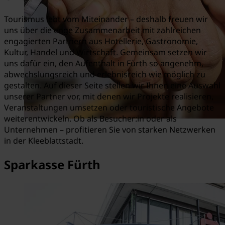
Tourismus lebt vom Miteinander – deshalb freuen wir
uns über die enge Zusammenarbeit mit zahlreichen
engagierten Partnern aus Hotellerie, Gastronomie,
Kultur, Handel und Wirtschaft. Gemeinsam setzen wir
uns dafür ein, den Aufenthalt in Fürth so angenehm,
abwechslungsreich und erlebnisreich wie möglich zu
gestalten. Auf dieser Seite stellen wir Ihnen eine Auswahl
unserer Partner vor, mit denen wir Projekte realisieren,
Veranstaltungen umsetzen oder touristische Angebote
weiterentwickeln. Ob als Besucher:in oder als
Unternehmen – profitieren Sie von starken Netzwerken
in der Kleeblattstadt.
Sparkasse Fürth