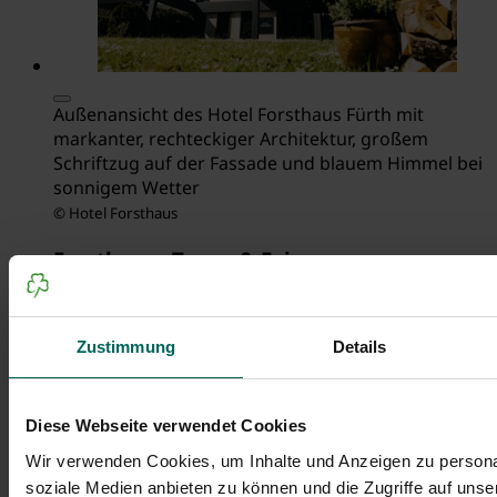
Außenansicht des Hotel Forsthaus Fürth mit
markanter, rechteckiger Architektur, großem
Schriftzug auf der Fassade und blauem Himmel bei
sonnigem Wetter
© Hotel Forsthaus
Forsthaus - Tagen & Feiern
Tagungen und Events mitten im Grünen mit Platz
für bis zu 261 Personen.
Zustimmung
Details
Das Forsthaus Fürth bietet Ihnen eine großzügige,
flexibel nutzbare Tagungslocation im Grünen – mit
moderner Technik, hochwertiger Ausstattung und
Diese Webseite verwendet Cookies
Platz für bis zu 261 Personen. Ideal für
Wir verwenden Cookies, um Inhalte und Anzeigen zu personal
Unternehmen, die naturnah und professionell
soziale Medien anbieten zu können und die Zugriffe auf uns
tagen möchten.