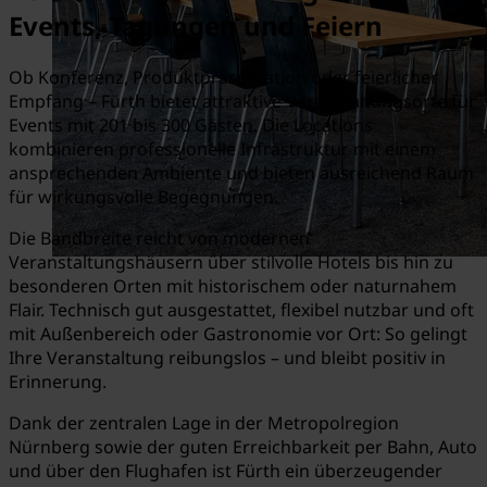
Events, Tagungen und Feiern
Ob Konferenz, Produktpräsentation oder feierlicher
Empfang – Fürth bietet attraktive Veranstaltungsorte für
Events mit 201 bis 300 Gästen. Die Locations
kombinieren professionelle Infrastruktur mit einem
ansprechenden Ambiente und bieten ausreichend Raum
für wirkungsvolle Begegnungen.
Die Bandbreite reicht von modernen
Veranstaltungshäusern über stilvolle Hotels bis hin zu
besonderen Orten mit historischem oder naturnahem
Flair. Technisch gut ausgestattet, flexibel nutzbar und oft
mit Außenbereich oder Gastronomie vor Ort: So gelingt
Ihre Veranstaltung reibungslos – und bleibt positiv in
Erinnerung.
Dank der zentralen Lage in der Metropolregion
Nürnberg sowie der guten Erreichbarkeit per Bahn, Auto
und über den Flughafen ist Fürth ein überzeugender