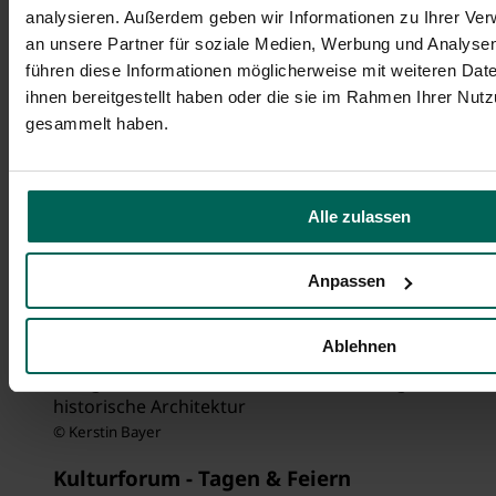
analysieren. Außerdem geben wir Informationen zu Ihrer Ve
Weiterlesen
an unsere Partner für soziale Medien, Werbung und Analysen
führen diese Informationen möglicherweise mit weiteren Da
ihnen bereitgestellt haben oder die sie im Rahmen Ihrer Nut
gesammelt haben.
Alle zulassen
Anpassen
Blick von oben in den Saal des Kulturforum Fürth
Ablehnen
mit hängender Technik, Beleuchtung, Diskokugel
und großen Säulen, moderne Ausstattung trifft
historische Architektur
© Kerstin Bayer
Kulturforum - Tagen & Feiern