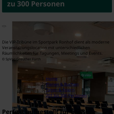
zu 300 Personen
Die VIP-Tribüne im Sportpark Ronhof dient als moderne
Veranstaltungslocation mit unterschiedlichen
Räumlichkeiten für Tagungen, Meetings und Events.
© SpVgg Greuther Fürth
Home
Planen & Buchen
Tagen & Feiern
201 bis 300 Personen
Perfekt aufgestellt für größere