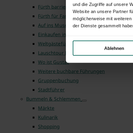
und die Zugriffe auf unsere 
Fürth barrierefrei
Website an unsere Partner fü
Fürth für Familien
möglicherweise mit weiteren
Auf ins Museum
der Dienste gesammelt habe
Einkaufen in Fürth
Weltgästeführertag
Ablehnen
Lauschtour Fürth
Wo ist Gustav
Weitere buchbare Führungen
Gruppenbuchung
Stadtführer
Bummeln & Schlemmen
Märkte
Kulinarik
Shopping