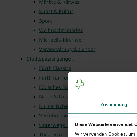
Märkte & Kärwas
Kunst & Kultur
Sport
Weihnachtsmärkte
Michaelis-Kirchweih
Veranstaltungskalender
Stadtspaziergänge
Fürth Classics
Fürth für Fortgeschrittene
Jüdisches Fürth
Natur & Geschichte
Zustimmung
Kulinarische Touren
Verführt hinter die Kulissen
Diese Webseite verwendet 
Unterwegs in Fürth
Theaterführungen
Wir verwenden Cookies, um I