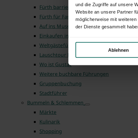
und die Zugriffe auf unsere 
Fürth barrierefrei
Website an unsere Partner fü
Fürth für Familien
möglicherweise mit weiteren
Auf ins Museum
der Dienste gesammelt habe
Einkaufen in Fürth
Weltgästeführertag
Ablehnen
Lauschtour Fürth
Wo ist Gustav
Weitere buchbare Führungen
Gruppenbuchung
Stadtführer
Bummeln & Schlemmen
Märkte
Kulinarik
Shopping