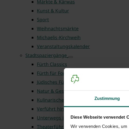
Märkte & Kärwas
Kunst & Kultur
Sport
Weihnachtsmärkte
Michaelis-Kirchweih
Veranstaltungskalender
Stadtspaziergänge
Fürth Classics
Fürth für Fortgeschrittene
Jüdisches Fürth
Natur & Geschichte
Zustimmung
Kulinarische Touren
Verführt hinter die Kulissen
Diese Webseite verwendet 
Unterwegs in Fürth
Theaterführungen
Wir verwenden Cookies, um I