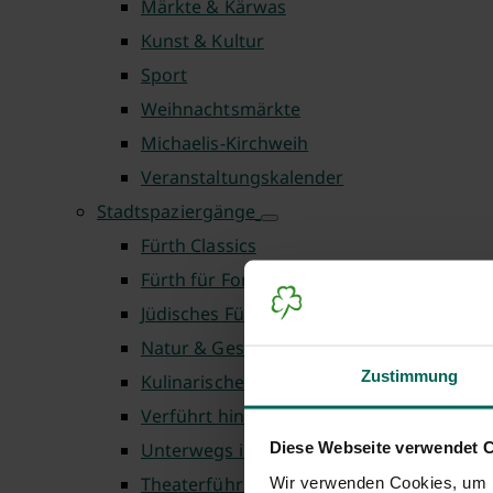
Märkte & Kärwas
Kunst & Kultur
Sport
Weihnachtsmärkte
Michaelis-Kirchweih
Veranstaltungskalender
Stadtspaziergänge
Fürth Classics
Fürth für Fortgeschrittene
Jüdisches Fürth
Natur & Geschichte
Zustimmung
Kulinarische Touren
Verführt hinter die Kulissen
Diese Webseite verwendet 
Unterwegs in Fürth
Theaterführungen
Wir verwenden Cookies, um I