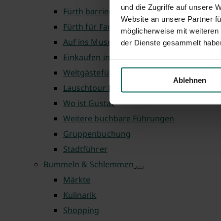
und die Zugriffe auf unsere 
Fürth barrierefrei
Website an unsere Partner fü
Fürth für Familien
möglicherweise mit weiteren
Auf ins Museum
der Dienste gesammelt habe
Einkaufen in Fürth
Weltgästeführertag
Ablehnen
Lauschtour Fürth
Wo ist Gustav
Weitere buchbare Führungen
Gruppenbuchung
Stadtführer
Bummeln & Schlemmen
Märkte
Kulinarik
Shopping