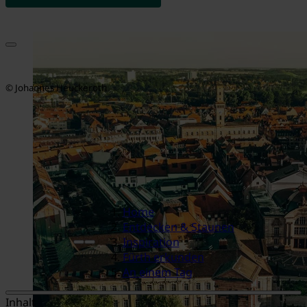
© Johannes Heuckeroth
Home
Entdecken & Staunen
Inspiration
Fürth erkunden
An einem Tag
Inhalt