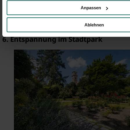
Vanilla Eiscafe
Anpassen
Eiscafé Il Gelato
Dolomiddi
Eismania Fürth
Ablehnen
6. Entspannung im Stadtpark