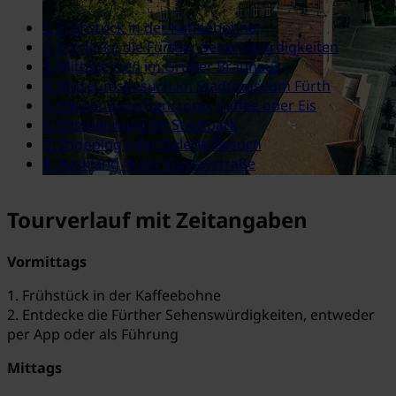
1. Frühstück in der Kaffeebohne
2. Entdecke die Fürther Sehenswürdigkeiten
3. Mittagessen im Grüner Brauhaus
4. Museumsbesuch im Stadtmuseum Fürth
5. Kleiner Zwischenstopp: Kaffee oder Eis
6. Entspannung im Stadtpark
7. Shopping oder Galerie-Besuch
8. Ausklang in der Gustavstraße
Tourverlauf mit Zeitangaben
Vormittags
1. Frühstück in der Kaffeebohne
2. Entdecke die Fürther Sehenswürdigkeiten, entweder
per App oder als Führung
Mittags