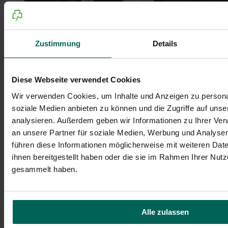
Zustimmung
Details
Diese Webseite verwendet Cookies
Wir verwenden Cookies, um Inhalte und Anzeigen zu personal
© Erwan Hesry - unsplash
soziale Medien anbieten zu können und die Zugriffe auf uns
analysieren. Außerdem geben wir Informationen zu Ihrer Ve
Nach dem Museumsbesuch lädt ein gemütlicher
Zwischenstopp in der Fußgängerzone zum Verweilen
an unsere Partner für soziale Medien, Werbung und Analysen
ein. Das
Eiscafé Da Claudio
in der Schwabacher Straße
führen diese Informationen möglicherweise mit weiteren Da
bietet eine moderne Einrichtung mit Außenbereich in
ihnen bereitgestellt haben oder die sie im Rahmen Ihrer Nut
der Fußgängerzone. Hier können Sie hausgemachtes Eis
gesammelt haben.
in verschiedenen Sorten genießen, darunter auch
vegane Optionen wie Mango, Erdbeer und Banane.
Weitere leckere Eisdielen (Auswahl):
Alle zulassen
Eiscafé Massimo