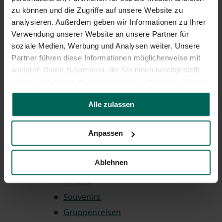
zu können und die Zugriffe auf unsere Website zu
Hotels
analysieren. Außerdem geben wir Informationen zu Ihrer
Privatvermieter
Verwendung unserer Website an unsere Partner für
Wohnmobil & Camping
soziale Medien, Werbung und Analysen weiter. Unsere
Landkreis
Partner führen diese Informationen möglicherweise mit
weiteren Daten zusammen, die Sie ihnen bereitgestellt
Tagen & Feiern
haben oder die sie im Rahmen Ihrer Nutzung der Dienste
1 bis 50 Personen
gesammelt haben.
51 bis 100 Personen
Alle zulassen
101 bis 200 Personen
Anpassen
201 bis 300 Personen
300+ Personen
Ablehnen
Angebote & Erlebnisse
Tickets
Souvenirs
Gruppenreisen