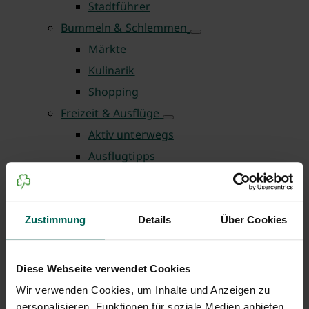
Stadtführer
Bummeln & Schlemmen
Märkte
Kulinarik
Shopping
Freizeit & Ausflüge
Aktiv unterwegs
Ausflugtipps
Für Kinder
Kinos
Radwege
Zustimmung
Details
Über Cookies
Oasen der Entspannung
Wandern und spazieren
Diese Webseite verwendet Cookies
Planen & Buchen
Wir verwenden Cookies, um Inhalte und Anzeigen zu
Übernachten in Fürth
personalisieren, Funktionen für soziale Medien anbieten