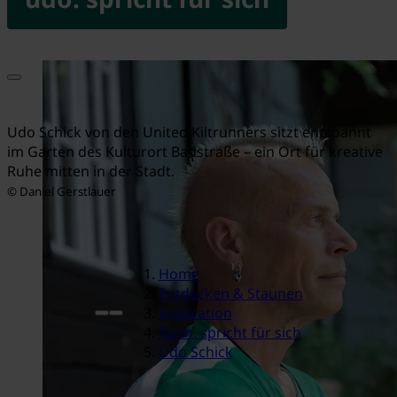
Udo Schick von den United Kiltrunners sitzt entspannt
im Garten des Kulturort Badstraße – ein Ort für kreative
Ruhe mitten in der Stadt.
© Daniel Gerstlauer
Home
Entdecken & Staunen
Inspiration
fürth. spricht für sich
Udo Schick