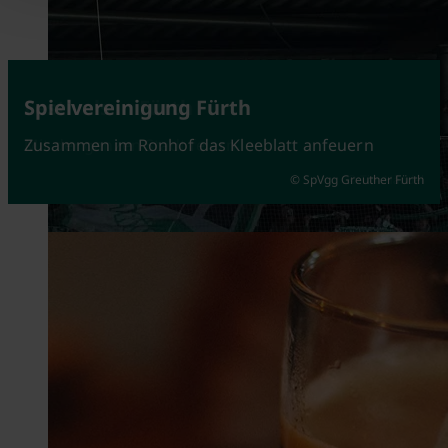
United Kiltrunners e.V.
Festivals in Fürth
Spielvereinigung Fürth
Gemeinnütziger Verein in Fürth
Mit der ganzen Stadt feiern
Zusammen im Ronhof das Kleeblatt anfeuern
© SpVgg Greuther Fürth
© Kiltrunners e.V.
© Tim Händel