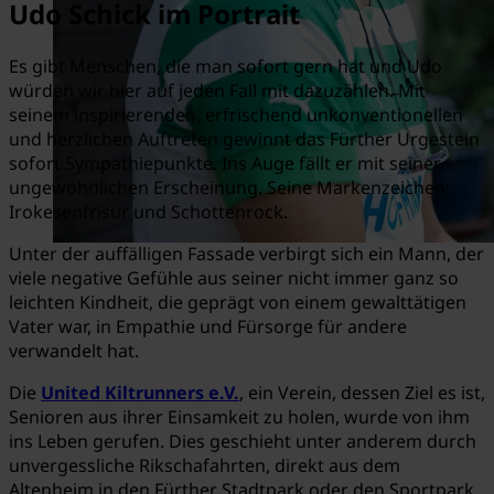
Udo Schick im Portrait
Es gibt Menschen, die man sofort gern hat und Udo
würden wir hier auf jeden Fall mit dazuzählen. Mit
seinem inspirierenden, erfrischend unkonventionellen
und herzlichen Auftreten gewinnt das Fürther Urgestein
sofort Sympathiepunkte. Ins Auge fällt er mit seiner
ungewöhnlichen Erscheinung. Seine Markenzeichen:
Irokesenfrisur und Schottenrock.
Unter der auffälligen Fassade verbirgt sich ein Mann, der
viele negative Gefühle aus seiner nicht immer ganz so
leichten Kindheit, die geprägt von einem gewalttätigen
Vater war, in Empathie und Fürsorge für andere
verwandelt hat.
Die
United Kiltrunners e.V.
, ein Verein, dessen Ziel es ist,
Senioren aus ihrer Einsamkeit zu holen, wurde von ihm
ins Leben gerufen. Dies geschieht unter anderem durch
unvergessliche Rikschafahrten, direkt aus dem
Altenheim in den Fürther Stadtpark oder den Sportpark