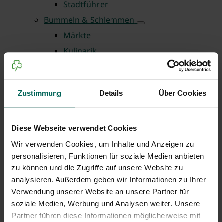
Stadtführer
Bummeln & Schlemmen
Märkte
Kulinarik
Shopping
Freizeit & Ausflüge
Zustimmung
Details
Über Cookies
Aktiv unterwegs
Ausflugtipps
Für Kinder
Diese Webseite verwendet Cookies
Kinos
Wir verwenden Cookies, um Inhalte und Anzeigen zu
personalisieren, Funktionen für soziale Medien anbieten
Radwege
zu können und die Zugriffe auf unsere Website zu
Oasen der Entspannung
analysieren. Außerdem geben wir Informationen zu Ihrer
Wandern und spazieren
Verwendung unserer Website an unsere Partner für
Planen & Buchen
soziale Medien, Werbung und Analysen weiter. Unsere
Partner führen diese Informationen möglicherweise mit
Übernachten in Fürth