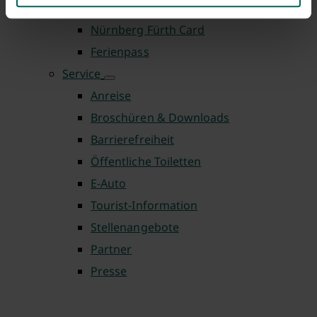
Zu Gast in der eigenen Stadt
Nürnberg Fürth Card
Ferienpass
Service
Anreise
Broschüren & Downloads
Barrierefreiheit
Öffentliche Toiletten
E-Auto
Tourist-Information
Stellenangebote
Partner
Presse