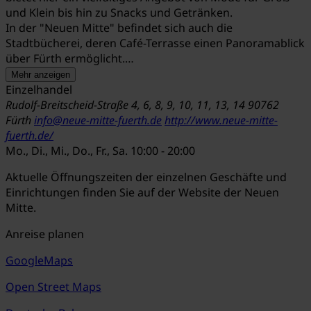
und Klein bis hin zu Snacks und Getränken.
In der "Neuen Mitte" befindet sich auch die
Stadtbücherei, deren Café-Terrasse einen Panoramablick
über Fürth ermöglicht.
Mehr anzeigen
Dank der zentralen Lage ist die Einkaufsstraße bequem
Einzelhandel
mit Bus und Bahn erreichbar, zudem stehen Stellplätze in
Rudolf-Breitscheid-Straße 4, 6, 8, 9, 10, 11, 13, 14
90762
der Tiefgarage zur Verfügung.
Fürth
info@neue-mitte-fuerth.de
http://www.neue-mitte-
fuerth.de/
Mo., Di., Mi., Do., Fr., Sa.
10:00 - 20:00
Aktuelle Öffnungszeiten der einzelnen Geschäfte und
Einrichtungen finden Sie auf der Website der Neuen
Mitte.
Anreise planen
GoogleMaps
Open Street Maps