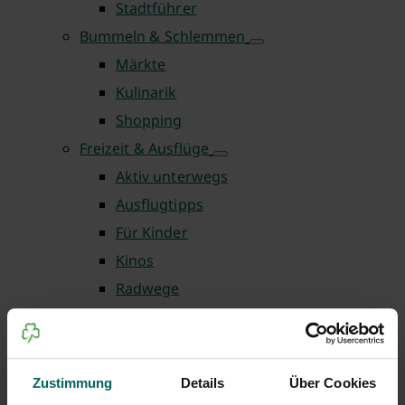
Stadtführer
Bummeln & Schlemmen
Märkte
Kulinarik
Shopping
Freizeit & Ausflüge
Aktiv unterwegs
Ausflugtipps
Für Kinder
Kinos
Radwege
Oasen der Entspannung
Wandern und spazieren
Planen & Buchen
Zustimmung
Details
Über Cookies
Übernachten in Fürth