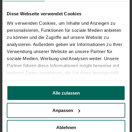
Hotels
Diese Webseite verwendet Cookies
Privatvermieter
Wir verwenden Cookies, um Inhalte und Anzeigen zu
Wohnmobil & Camping
personalisieren, Funktionen für soziale Medien anbieten
Landkreis
zu können und die Zugriffe auf unsere Website zu
Tagen & Feiern
analysieren. Außerdem geben wir Informationen zu Ihrer
Verwendung unserer Website an unsere Partner für
1 bis 50 Personen
soziale Medien, Werbung und Analysen weiter. Unsere
51 bis 100 Personen
Partner führen diese Informationen möglicherweise mit
101 bis 200 Personen
weiteren Daten zusammen, die Sie ihnen bereitgestellt
haben oder die sie im Rahmen Ihrer Nutzung der Dienste
201 bis 300 Personen
gesammelt haben.
300+ Personen
Alle zulassen
Angebote & Erlebnisse
Tickets
Anpassen
Souvenirs
Gruppenreisen
Ablehnen