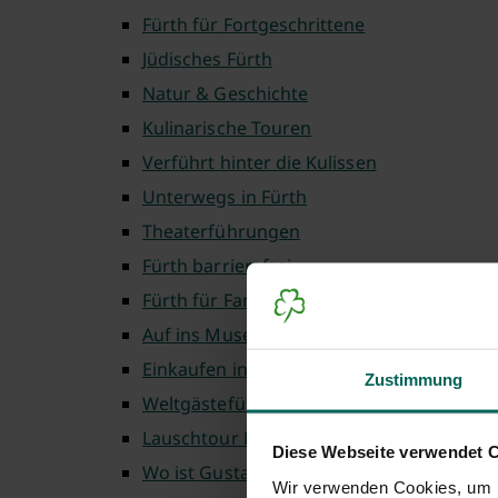
Fürth für Fortgeschrittene
Jüdisches Fürth
Natur & Geschichte
Kulinarische Touren
Verführt hinter die Kulissen
Unterwegs in Fürth
Theaterführungen
Fürth barrierefrei
Fürth für Familien
Auf ins Museum
Einkaufen in Fürth
Zustimmung
Weltgästeführertag
Lauschtour Fürth
Diese Webseite verwendet 
Wo ist Gustav
Wir verwenden Cookies, um I