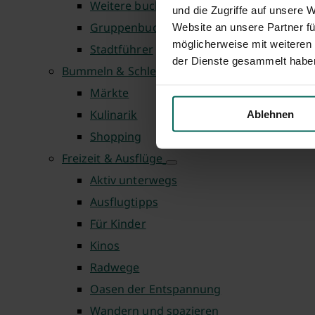
Weitere buchbare Führungen
und die Zugriffe auf unsere 
Gruppenbuchung
Website an unsere Partner fü
möglicherweise mit weiteren
Stadtführer
der Dienste gesammelt habe
Bummeln & Schlemmen
Märkte
Kulinarik
Ablehnen
Shopping
Freizeit & Ausflüge
Aktiv unterwegs
Ausflugtipps
Für Kinder
Kinos
Radwege
Oasen der Entspannung
Wandern und spazieren