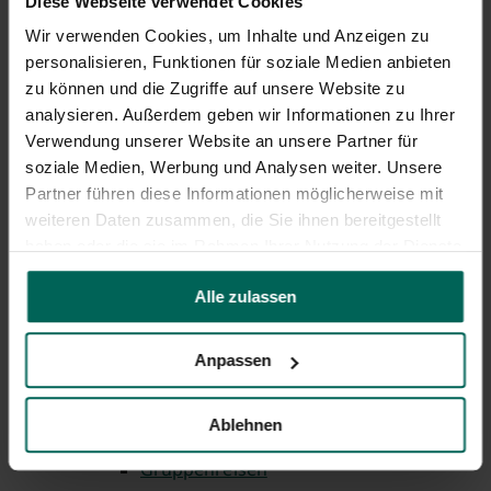
Diese Webseite verwendet Cookies
Hotels
Wir verwenden Cookies, um Inhalte und Anzeigen zu
Privatvermieter
personalisieren, Funktionen für soziale Medien anbieten
zu können und die Zugriffe auf unsere Website zu
Wohnmobil & Camping
analysieren. Außerdem geben wir Informationen zu Ihrer
Landkreis
Verwendung unserer Website an unsere Partner für
Tagen & Feiern
soziale Medien, Werbung und Analysen weiter. Unsere
Partner führen diese Informationen möglicherweise mit
1 bis 50 Personen
weiteren Daten zusammen, die Sie ihnen bereitgestellt
51 bis 100 Personen
haben oder die sie im Rahmen Ihrer Nutzung der Dienste
101 bis 200 Personen
gesammelt haben.
Alle zulassen
201 bis 300 Personen
300+ Personen
Anpassen
Angebote & Erlebnisse
Tickets
Ablehnen
Souvenirs
Gruppenreisen