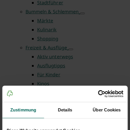
Stadtführer
Bummeln & Schlemmen
Märkte
Kulinarik
Shopping
Freizeit & Ausflüge
Aktiv unterwegs
Ausflugtipps
Für Kinder
Kinos
Radwege
Oasen der Entspannung
Zustimmung
Details
Über Cookies
Wandern und spazieren
Planen & Buchen
Übernachten in Fürth