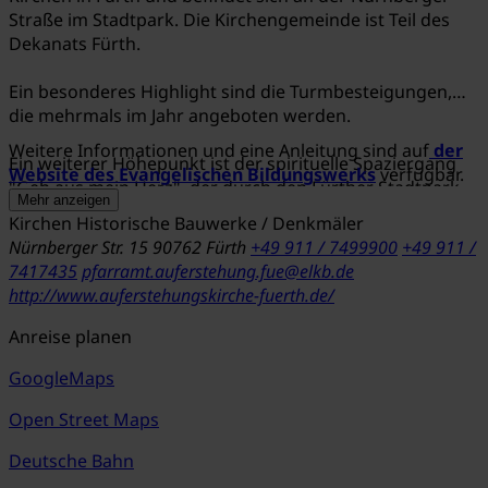
Straße im Stadtpark. Die Kirchengemeinde ist Teil des
Dekanats Fürth.
Ein besonderes Highlight sind die Turmbesteigungen,
die mehrmals im Jahr angeboten werden.
Weitere Informationen und eine Anleitung sind auf
der
Ein weiterer Höhepunkt ist der spirituelle Spaziergang
Website des Evangelischen Bildungswerks
verfügbar.
"Geh aus mein Herz", der durch den Fürther Stadtpark
Mehr anzeigen
führt. Mithilfe der Smartphone-App "actionbound" kann
Kirchen
Historische Bauwerke / Denkmäler
der Rundgang wie eine digitale Schnitzeljagd erlebt
Nürnberger Str. 15
90762 Fürth
+49 911 / 7499900
+49 911 /
werden. An sieben Stationen im Park gibt es Impulse
7417435
pfarramt.auferstehung.fue@elkb.de
zum Sehen, Staunen und Nachdenken. Die App ist
http://www.auferstehungskirche-fuerth.de/
kostenlos und erfordert keine Registrierung.
Anreise planen
GoogleMaps
Open Street Maps
Deutsche Bahn