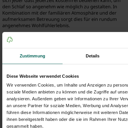
sich jeder Gast jederzeit kostenfrei bedienen kann, um
den Schlaf so angenehm wie möglich zu gestalten. In
Kombination mit der familiären Atmosphäre und der
aufmerksamen Betreuung sorgt dies für ein rundum
angenehmes Wohlfühlerlebnis.
Zustimmung
Details
Diese Webseite verwendet Cookies
Wir verwenden Cookies, um Inhalte und Anzeigen zu personal
soziale Medien anbieten zu können und die Zugriffe auf uns
analysieren. Außerdem geben wir Informationen zu Ihrer Ve
an unsere Partner für soziale Medien, Werbung und Analysen
führen diese Informationen möglicherweise mit weiteren Da
ihnen bereitgestellt haben oder die sie im Rahmen Ihrer Nut
Persönliche Empfehlungen vom
gesammelt haben.