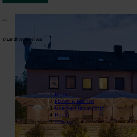
© Landhotel Seerose
Home
Planen & Buchen
Übernachten in Fürth
Hotels
Seerose