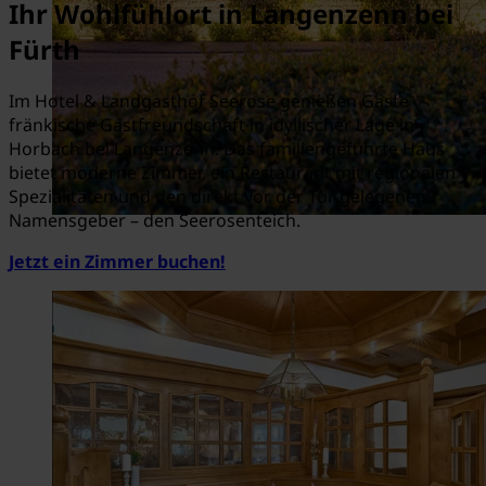
Ihr Wohlfühlort in Langenzenn bei
Fürth
Im Hotel & Landgasthof Seerose genießen Gäste
fränkische Gastfreundschaft in idyllischer Lage in
Horbach bei Langenzenn. Das familiengeführte Haus
bietet moderne Zimmer, ein Restaurant mit regionalen
Spezialitäten und den direkt vor der Tür gelegenen
Namensgeber – den Seerosenteich.
Jetzt ein Zimmer buchen!