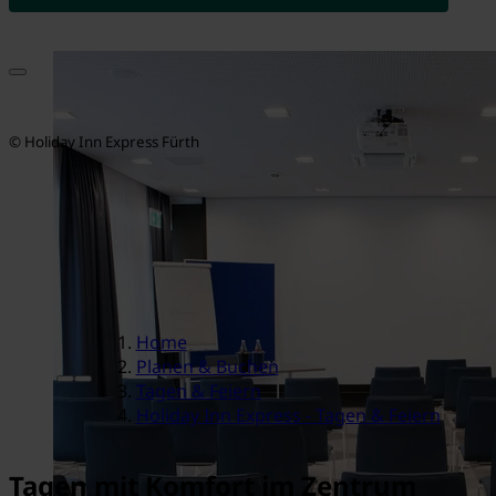
© Holiday Inn Express Fürth
Home
Planen & Buchen
Tagen & Feiern
Holiday Inn Express - Tagen & Feiern
Tagen mit Komfort im Zentrum