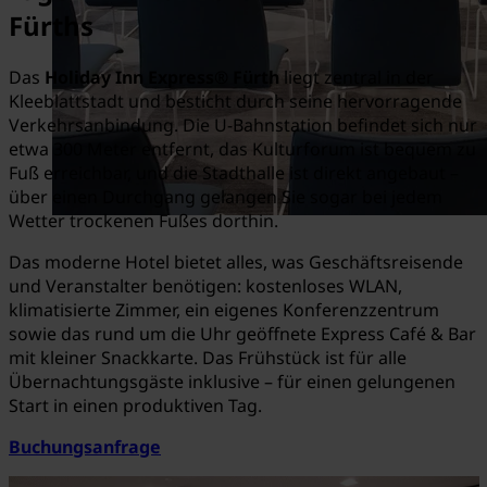
Fürths
Das
Holiday Inn Express® Fürth
liegt zentral in der
Kleeblattstadt und besticht durch seine hervorragende
Verkehrsanbindung. Die U-Bahnstation befindet sich nur
etwa 300 Meter entfernt, das Kulturforum ist bequem zu
Fuß erreichbar, und die Stadthalle ist direkt angebaut –
über einen Durchgang gelangen Sie sogar bei jedem
Wetter trockenen Fußes dorthin.
Das moderne Hotel bietet alles, was Geschäftsreisende
und Veranstalter benötigen: kostenloses WLAN,
klimatisierte Zimmer, ein eigenes Konferenzzentrum
sowie das rund um die Uhr geöffnete Express Café & Bar
mit kleiner Snackkarte. Das Frühstück ist für alle
Übernachtungsgäste inklusive – für einen gelungenen
Start in einen produktiven Tag.
Buchungsanfrage