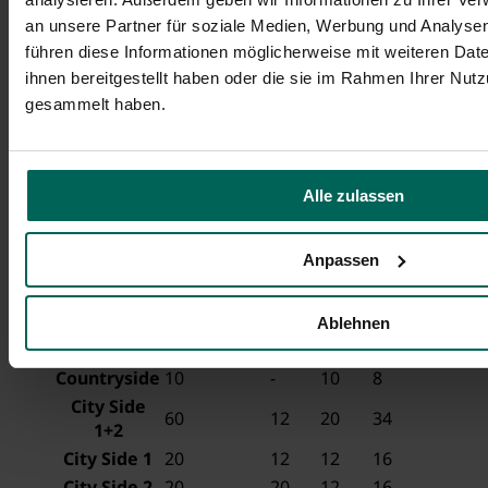
an unsere Partner für soziale Medien, Werbung und Analysen
führen diese Informationen möglicherweise mit weiteren Da
ihnen bereitgestellt haben oder die sie im Rahmen Ihrer Nut
gesammelt haben.
© Holiday Inn Express Fürth
Alle zulassen
Räumlichkeiten und Kapazitäten
Anpassen
U-
Raum
Stuhlreihen
Block
Parlamentar
Form
Ablehnen
Riverside
40
20
20
25
Countryside
10
-
10
8
City Side
60
12
20
34
1+2
City Side 1
20
12
12
16
City Side 2
20
20
12
16