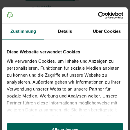
Hotels
Privatvermieter
Wohnmobil & Camping
Zustimmung
Details
Über Cookies
Landkreis
Tagen & Feiern
1 bis 50 Personen
Diese Webseite verwendet Cookies
51 bis 100 Personen
Wir verwenden Cookies, um Inhalte und Anzeigen zu
personalisieren, Funktionen für soziale Medien anbieten
101 bis 200 Personen
zu können und die Zugriffe auf unsere Website zu
201 bis 300 Personen
analysieren. Außerdem geben wir Informationen zu Ihrer
300+ Personen
Verwendung unserer Website an unsere Partner für
soziale Medien, Werbung und Analysen weiter. Unsere
Angebote & Erlebnisse
Partner führen diese Informationen möglicherweise mit
Tickets
weiteren Daten zusammen, die Sie ihnen bereitgestellt
Souvenirs
haben oder die sie im Rahmen Ihrer Nutzung der Dienste
Gruppenreisen
gesammelt haben.
Alle zulassen