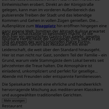
Einheimischen erobert. Direkt an der Königstraße
gelegen, kann man im vorderen Außenbereich das
pulsierende Treiben der Stadt und das lebendige
Kommen und Gehen in vollen Zügen genießen. Die
Außenplätze zum
Waagplatz
hin eröffnen hingegen eine
ganz eigene Welt: Inmitten der Altstadt-Kulisse erwartet
Was das Schatzkästle so besonders macht, ist die
dich hier ein gemütliches Gastro-Flair, belebt, gesellig
spürbare Herzlichkeit der Gastgeber. Dimi, seine Frau
und an einem der wohl schönsten Plätze Fürths.
und sein Sohn führen das Restaurant mit einer
Leidenschaft, die weit über den Standard hinausgeht.
Hier ist man nicht nur Gast, sondern Teil der Familie – ein
Grund, warum viele Stammgäste dem Lokal bereits seit
Jahrzehnten die Treue halten. Die Atmosphäre ist
einladend, unkompliziert und perfekt für gesellige
Abende mit Freunden oder entspannte Familienessen.
Die Speisekarte bietet eine ehrliche und handwerklich
hervorragende Mischung aus mediterranen Klassikern
und ausgewählten traditionellen Gerichten.
Mehr anzeigen
Restaurant