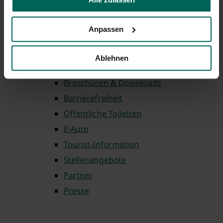
Zu Gast in der eigenen Stadt
Nürnberg Fürth Card
Anpassen
Ferienpass
Service
Ablehnen
Anreise
Broschüren & Downloads
Barrierefreiheit
Öffentliche Toiletten
E-Auto
Tourist-Information
Stellenangebote
Partner
Presse