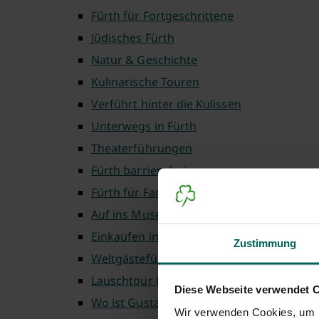
Fürth für Fortgeschrittene
Jüdisches Fürth
Natur & Geschichte
Kulinarische Touren
Verführt hinter die Kulissen
Unterwegs in Fürth
Theaterführungen
Fürth barrierefrei
Fürth für Familien
Auf ins Museum
Einkaufen in Fürth
Zustimmung
Weltgästeführertag
Lauschtour Fürth
Diese Webseite verwendet 
Wo ist Gustav
Wir verwenden Cookies, um I