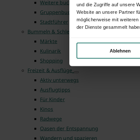
Weitere buchbare Führungen
und die Zugriffe auf unsere 
Gruppenbuchung
Website an unsere Partner fü
möglicherweise mit weiteren
Stadtführer
der Dienste gesammelt habe
Bummeln & Schlemmen
Märkte
Kulinarik
Ablehnen
Shopping
Freizeit & Ausflüge
Aktiv unterwegs
Ausflugtipps
Für Kinder
Kinos
Radwege
Oasen der Entspannung
Wandern und spazieren