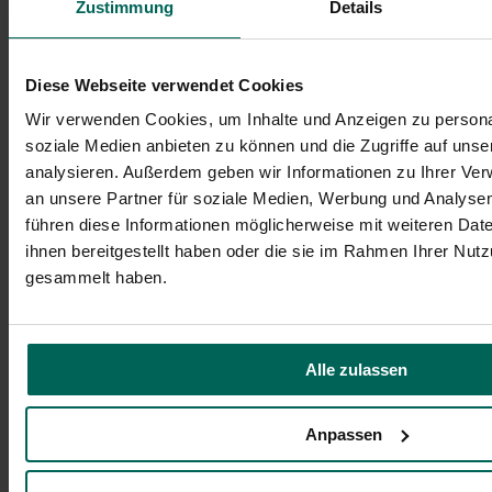
Zustimmung
Details
Mic kann jede Person ihr Glück versuchen! Anmeldung
via Instagram @underground__comedy Eintritt frei -
Hutspende gerne :)
Mehr anzeigen
Diese Webseite verwendet Cookies
Kofferfabrik
Lange Str. 81
90762 Fürth
0911 / 706806
office@kofferfabrik.cc
http://www.kofferfabrik.cc
Wir verwenden Cookies, um Inhalte und Anzeigen zu personal
Kulturverein Kofferfabrik e.V.
Lange Str. 81
90762 Fürth
0911 /
soziale Medien anbieten zu können und die Zugriffe auf uns
706806
office@kofferfabrik.cc
http://www.Kofferfabrik.cc
analysieren. Außerdem geben wir Informationen zu Ihrer Ve
an unsere Partner für soziale Medien, Werbung und Analysen
Anreise planen
führen diese Informationen möglicherweise mit weiteren Da
GoogleMaps
ihnen bereitgestellt haben oder die sie im Rahmen Ihrer Nut
gesammelt haben.
Open Street Maps
Website
Instagram
Alle zulassen
Anpassen