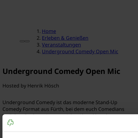
Home
Erleben & Genießen
Veranstaltungen
Underground Comedy Open Mic
Underground Comedy Open Mic
Hosted by Henrik Hösch
Underground Comedy ist das moderne Stand-Up
Comedy Format aus Fürth, bei dem euch Comedians
jeglicher Couleur einen genialen Abend bescheren.
Moderiert und gestaltet wird das Format von Henrik
Hösch, bekannt für Fürth Memes und Stand-Up Comedy.
Du wolltest schon immer mal auftreten? Bei einem Open