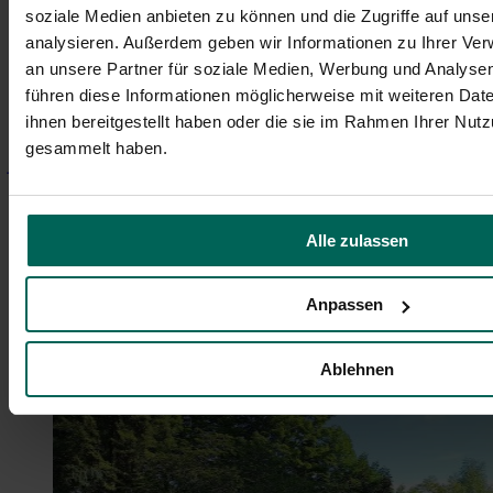
Bewegungsformate – mitten im schönen Fürther
soziale Medien anbieten zu können und die Zugriffe auf uns
Stadtpark.
analysieren. Außerdem geben wir Informationen zu Ihrer Ve
Stadtpark
Jakobinenstraße
90762 Fürth
ebw.fuerth@elkb.de
an unsere Partner für soziale Medien, Werbung und Analysen
Koordiniertes Stadtteilnetzwerk - Quartiersbüro Spiegelfabrik
führen diese Informationen möglicherweise mit weiteren Da
Fürth Ost
Lange Straße 53
90762 Fürth
0911-97902355
ihnen bereitgestellt haben oder die sie im Rahmen Ihrer Nut
quartiersbuero@spiegelfabrik-fuerth.org
www.spiegelfabrik-
gesammelt haben.
fuerth.org/quartiersbuero
Anreise planen
Alle zulassen
GoogleMaps
Open Street Maps
Anpassen
Sonstige
Ablehnen