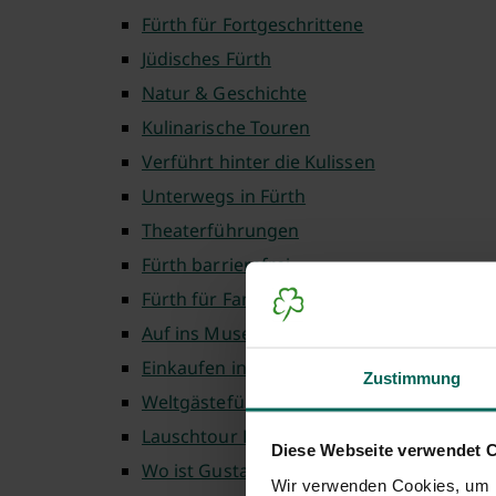
Fürth für Fortgeschrittene
Jüdisches Fürth
Natur & Geschichte
Kulinarische Touren
Verführt hinter die Kulissen
Unterwegs in Fürth
Theaterführungen
Fürth barrierefrei
Fürth für Familien
Auf ins Museum
Einkaufen in Fürth
Zustimmung
Weltgästeführertag
Lauschtour Fürth
Diese Webseite verwendet 
Wo ist Gustav
Wir verwenden Cookies, um I