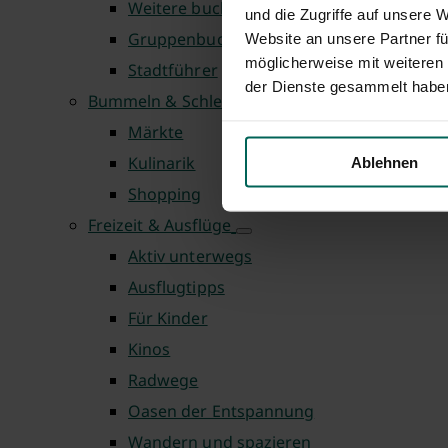
Weitere buchbare Führungen
und die Zugriffe auf unsere 
Gruppenbuchung
Website an unsere Partner fü
möglicherweise mit weiteren
Stadtführer
der Dienste gesammelt habe
Bummeln & Schlemmen
Märkte
Kulinarik
Ablehnen
Shopping
Freizeit & Ausflüge
Aktiv unterwegs
Ausflugtipps
Für Kinder
Kinos
Radwege
Oasen der Entspannung
Wandern und spazieren