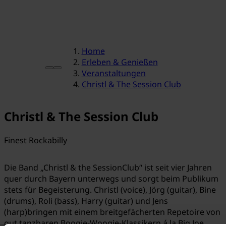
Home
Erleben & Genießen
Veranstaltungen
Christl & The Session Club
Christl & The Session Club
Finest Rockabilly
Die Band „Christl & the SessionClub“ ist seit vier Jahren
quer durch Bayern unterwegs und sorgt beim Publikum
stets für Begeisterung. Christl (voice), Jörg (guitar), Bine
(drums), Roli (bass), Harry (guitar) und Jens
(harp)bringen mit einem breitgefächerten Repetoire von
gut tanzbaren Boogie-Woogie-Klassikern á la Big Joe