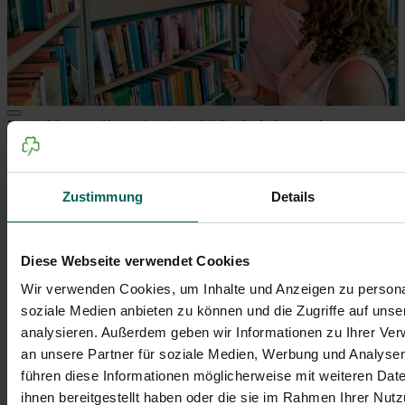
Zwei Gäste stöbern in einer Bibliothek, betrachten
die Bücherregale und heben interessiert ein Buch
heraus.
1
von
2
© Florian Trykowski
Zustimmung
Details
0
€
Diese Webseite verwendet Cookies
Eintritt
Wir verwenden Cookies, um Inhalte und Anzeigen zu personal
soziale Medien anbieten zu können und die Zugriffe auf uns
analysieren. Außerdem geben wir Informationen zu Ihrer Ve
4
an unsere Partner für soziale Medien, Werbung und Analysen
Tage
führen diese Informationen möglicherweise mit weiteren Da
ihnen bereitgestellt haben oder die sie im Rahmen Ihrer Nut