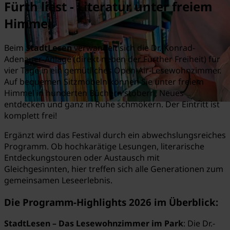
Fürth liest - Literatur unter freiem
Himmel
Beim
StadtLesen
verwandelt sich die Dr.-Konrad-
Adenauer-Anlage (direkt neben der Fürther Freiheit) für
vier Tage in ein gemütliches Open-Air-Lesewohnzimmer.
Auf bequemen Sitzmöbeln können Sie unter freiem
Himmel in hunderten Büchern stöbern, Neues
entdecken und ganz in Ruhe schmökern. Der Eintritt ist
komplett frei!
Ergänzt wird das Festival durch ein abwechslungsreiches
Programm. Ob hochkarätige Lesungen, literarische
Entdeckungstouren oder Austausch mit
Gleichgesinnten, hier treffen sich alle Generationen zum
gemeinsamen Leseerlebnis.
Die Programm-Highlights 2026 im Überblick:
StadtLesen – Das Lesewohnzimmer im Park
: Die Dr.-