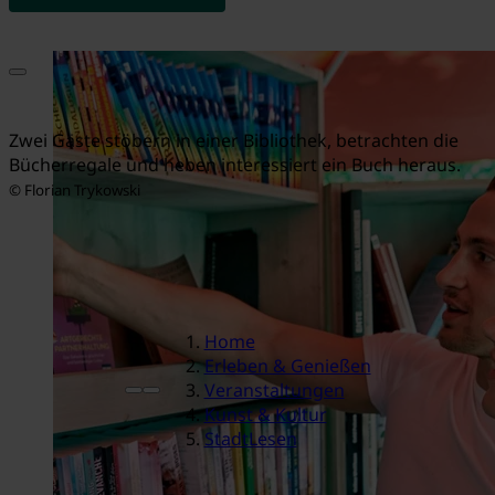
Zwei Gäste stöbern in einer Bibliothek, betrachten die
Bücherregale und heben interessiert ein Buch heraus.
© Florian Trykowski
Home
Erleben & Genießen
Veranstaltungen
Kunst & Kultur
StadtLesen