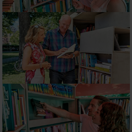
Zwei Gäste stöbern in einer Bibliothek, betrachten
die Bücherregale und heben interessiert ein Buch
heraus.
© Florian Trykowski
Zwei Personen entdecken in einem grünen Park ein
Büchertauschregal und lesen gemeinsam in einem
Buch – ein stimmungsvolles Erlebnis für Gäste und
Einheimische.
© Florian Trykowski