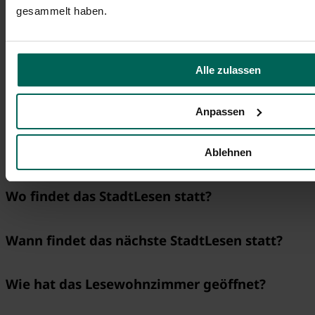
gesammelt haben.
~
10
Lesungen
Alle zulassen
>
3.000
Anpassen
Bücher
Informationen
Ablehnen
Wo findet das StadtLesen statt?
Wann findet das nächste StadtLesen statt?
Wie hat das Lesewohnzimmer geöffnet?