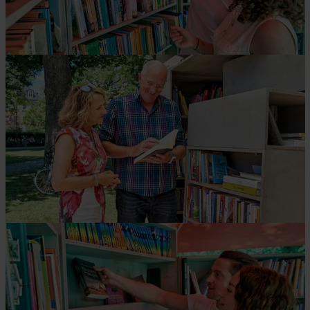
Zwei Gäste stöbern in einer Bibliothek, betrachten
die Bücherregale und heben interessiert ein Buch
heraus.
© Florian Trykowski
Zwei Personen entdecken in einem grünen Park ein
Büchertauschregal und lesen gemeinsam in einem
Buch – ein stimmungsvolles Erlebnis für Gäste und
Einheimische.
© Florian Trykowski