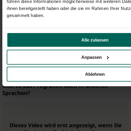
führen diese Informationen möglicherweise mit weiteren Da
Wie komme ich zum Fürth feiert Vielfalt
ihnen bereitgestellt haben oder die sie im Rahmen Ihrer Nut
Festival?
gesammelt haben.
Was kostet der Eintritt?
Alle zulassen
Sind die Veranstaltungen bestuhlt?
Anpassen
Sind die Veranstaltungen barrierefrei?
Ablehnen
Gibt es das Programm auch in anderen
Sprachen?
Dieses Video wird erst angezeigt, wenn Sie