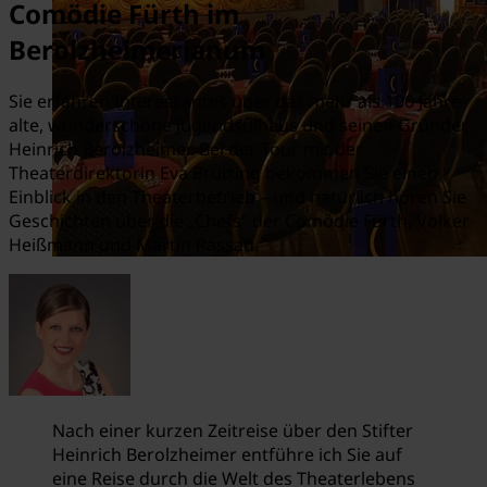
Comödie Fürth im
Berolzheimerianum
Sie erfahren Interessantes über das mehr als 100 Jahre
alte, wunderschöne Jugendstilhaus und seinen Gründer
Heinrich Berolzheimer. Bei der Tour mit der
Theaterdirektorin Eva Brütting bekommen Sie einen
Einblick in den Theaterbetrieb – und natürlich hören Sie
Geschichten über die „Chefs“ der Comödie Fürth, Volker
Heißmann und Martin Rassau.
Nach einer kurzen Zeitreise über den Stifter
Heinrich Berolzheimer entführe ich Sie auf
eine Reise durch die Welt des Theaterlebens