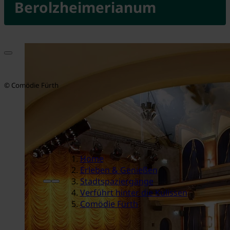
Berolzheimerianum
© Comödie Fürth
Home
Erleben & Genießen
Stadtspaziergänge
Verführt hinter die Kulissen
Comödie Fürth