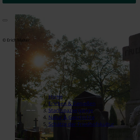
© Erich Malter
Home
Erleben & Genießen
Stadtspaziergänge
Natur & Geschichte
Schätze der Friedhofskultur