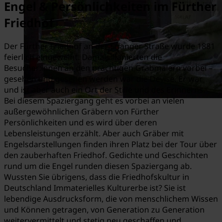
Engel & Persönlichkeiten im Fürther
Friedhof
Der Fürther Friedhof an der Erlanger Straße wurde 1881
feierlich eingeweiht. Damals flanierten die
Besucher:innen an den prächtigen Grabmälern vorbei –
gesehen und gesehen werden war die Devise. Er war
und ist aber auch ein Ort der Stille und des Erinnerns.
Bei diesem Spaziergang geht es vorbei an vielen
außergewöhnlichen Gräbern von Fürther
Persönlichkeiten und es wird über deren
Lebensleistungen erzählt. Aber auch Gräber mit
Engelsdarstellungen finden ihren Platz bei der Tour über
den zauberhaften Friedhof. Gedichte und Geschichten
rund um die Engel runden diesen Spaziergang ab.
Wussten Sie übrigens, dass die Friedhofskultur in
Deutschland Immaterielles Kulturerbe ist? Sie ist
lebendige Ausdrucksform, die von menschlichem Wissen
und Können getragen, von Generation zu Generation
weitervermittelt und stetig neu geschaffen und