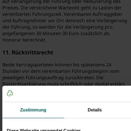
auf Verlängerung der Führung oder Reduzierung des
Preises. Die verstrichene Wartezeit geht zu Lasten der
vereinbarten Führungszeit. Vereinbaren Auftraggeber
und Auftragnehmer vor Ort dennoch eine Verlängerung
der Führung, so werden für die Verlängerung pro
angefangenen 30 Minuten 30 Euro zusätzlich als
Honorar berechnet.
11. Rücktrittsrecht
Beide Vertragsparteien können bis spätestens 24
Stunden vor dem vereinbarten Führungsbeginn vom
jeweiligen Führungsauftrag zurücktreten. Die
Rücktrittserklärung muss schriftlich oder digital erklärt
werden.
12. Rücktritt durch den Auftragnehmer
Zustimmung
Details
Sofern aufgrund zwingender Gründe (z.B. Erkrankung
des Gästeführers) ein anderer Gästeführer als Ersatz die
vereinbarte Führung zu den vereinbarten Konditionen
Diese Webseite verwendet Cookies