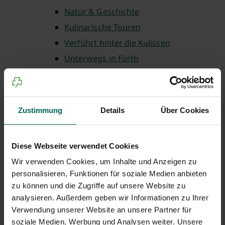
Natur & Geschichte
Kulinarische Touren
Verführt hinter die Kulissen
Unterwegs in Fürth
Theaterführungen
Fürth barrierefrei
Fürth für Familien
Zustimmung
Details
Über Cookies
Auf ins Museum
Einkaufen in Fürth
Diese Webseite verwendet Cookies
Weltgästeführertag
Wir verwenden Cookies, um Inhalte und Anzeigen zu
Lauschtour Fürth
personalisieren, Funktionen für soziale Medien anbieten
Wo ist Gustav
zu können und die Zugriffe auf unsere Website zu
Weitere buchbare Führungen
analysieren. Außerdem geben wir Informationen zu Ihrer
Verwendung unserer Website an unsere Partner für
Gruppenbuchung
soziale Medien, Werbung und Analysen weiter. Unsere