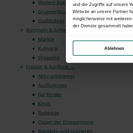
Weitere buchbare Führungen
und die Zugriffe auf unsere 
Gruppenbuchung
Website an unsere Partner fü
möglicherweise mit weiteren
Stadtführer
der Dienste gesammelt habe
Bummeln & Schlemmen
Märkte
Kulinarik
Ablehnen
Shopping
Freizeit & Ausflüge
Aktiv unterwegs
Ausflugtipps
Für Kinder
Kinos
Radwege
Oasen der Entspannung
Wandern und spazieren