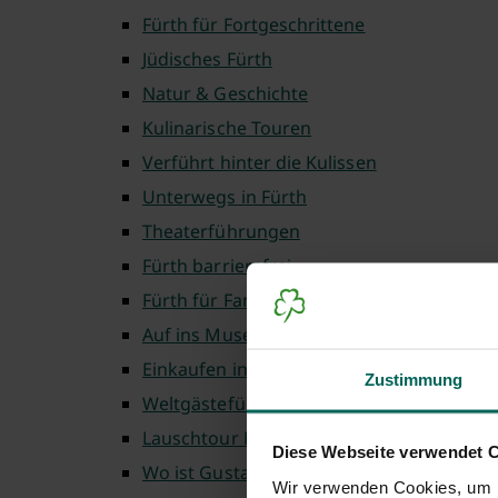
Fürth für Fortgeschrittene
Jüdisches Fürth
Natur & Geschichte
Kulinarische Touren
Verführt hinter die Kulissen
Unterwegs in Fürth
Theaterführungen
Fürth barrierefrei
Fürth für Familien
Auf ins Museum
Einkaufen in Fürth
Zustimmung
Weltgästeführertag
Lauschtour Fürth
Diese Webseite verwendet 
Wo ist Gustav
Wir verwenden Cookies, um I