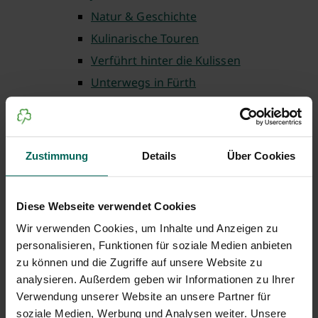
Natur & Geschichte
Kulinarische Touren
Verführt hinter die Kulissen
Unterwegs in Fürth
Theaterführungen
Fürth barrierefrei
Fürth für Familien
Zustimmung
Details
Über Cookies
Auf ins Museum
Einkaufen in Fürth
Diese Webseite verwendet Cookies
Weltgästeführertag
Wir verwenden Cookies, um Inhalte und Anzeigen zu
Lauschtour Fürth
personalisieren, Funktionen für soziale Medien anbieten
Wo ist Gustav
zu können und die Zugriffe auf unsere Website zu
Weitere buchbare Führungen
analysieren. Außerdem geben wir Informationen zu Ihrer
Verwendung unserer Website an unsere Partner für
Gruppenbuchung
soziale Medien, Werbung und Analysen weiter. Unsere