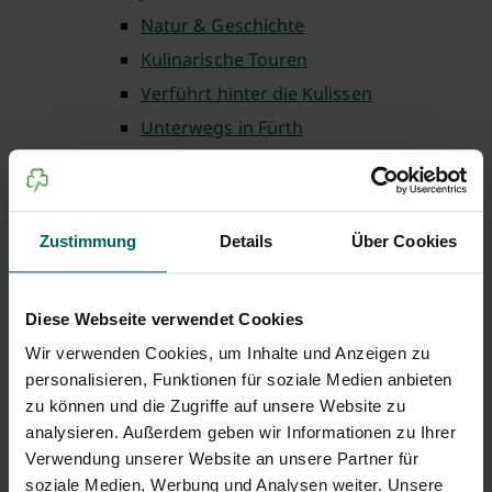
Natur & Geschichte
Kulinarische Touren
Verführt hinter die Kulissen
Unterwegs in Fürth
Theaterführungen
Fürth barrierefrei
Fürth für Familien
Zustimmung
Details
Über Cookies
Auf ins Museum
Einkaufen in Fürth
Diese Webseite verwendet Cookies
Weltgästeführertag
Wir verwenden Cookies, um Inhalte und Anzeigen zu
Lauschtour Fürth
personalisieren, Funktionen für soziale Medien anbieten
Wo ist Gustav
zu können und die Zugriffe auf unsere Website zu
Weitere buchbare Führungen
analysieren. Außerdem geben wir Informationen zu Ihrer
Verwendung unserer Website an unsere Partner für
Gruppenbuchung
soziale Medien, Werbung und Analysen weiter. Unsere