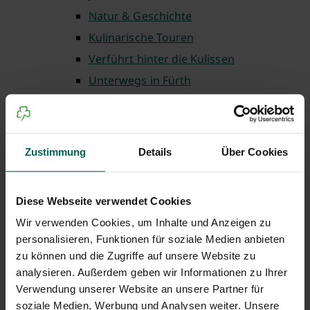
Natur & Geschichte
Kulinarische Touren
Verführt hinter die Kulissen
Unterwegs in Fürth
Theaterführungen
Fürth barrierefrei
Fürth für Familien
Zustimmung
Details
Über Cookies
Auf ins Museum
Einkaufen in Fürth
Diese Webseite verwendet Cookies
Weltgästeführertag
Wir verwenden Cookies, um Inhalte und Anzeigen zu
Lauschtour Fürth
personalisieren, Funktionen für soziale Medien anbieten
Wo ist Gustav
zu können und die Zugriffe auf unsere Website zu
Weitere buchbare Führungen
analysieren. Außerdem geben wir Informationen zu Ihrer
Verwendung unserer Website an unsere Partner für
Gruppenbuchung
soziale Medien, Werbung und Analysen weiter. Unsere