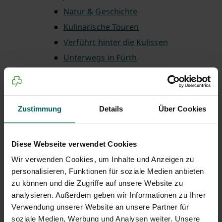
Natur & Geschichte
Kulinarische Touren
Verführt hinter die Kulissen
Unterwegs in Fürth
Theaterführungen
Fürth barrierefrei
Fürth für Familien
Zustimmung
Details
Über Cookies
Auf ins Museum
Einkaufen in Fürth
Diese Webseite verwendet Cookies
Weltgästeführertag
Wir verwenden Cookies, um Inhalte und Anzeigen zu
Lauschtour Fürth
personalisieren, Funktionen für soziale Medien anbieten
Wo ist Gustav
zu können und die Zugriffe auf unsere Website zu
Weitere buchbare Führungen
analysieren. Außerdem geben wir Informationen zu Ihrer
Verwendung unserer Website an unsere Partner für
Gruppenbuchung
soziale Medien, Werbung und Analysen weiter. Unsere