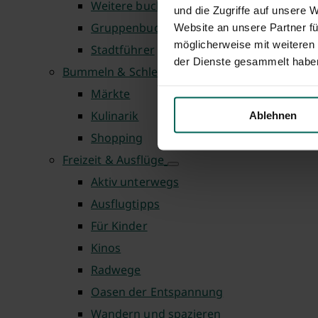
Weitere buchbare Führungen
und die Zugriffe auf unsere 
Gruppenbuchung
Website an unsere Partner fü
möglicherweise mit weiteren
Stadtführer
der Dienste gesammelt habe
Bummeln & Schlemmen
Märkte
Kulinarik
Ablehnen
Shopping
Freizeit & Ausflüge
Aktiv unterwegs
Ausflugtipps
Für Kinder
Kinos
Radwege
Oasen der Entspannung
Wandern und spazieren