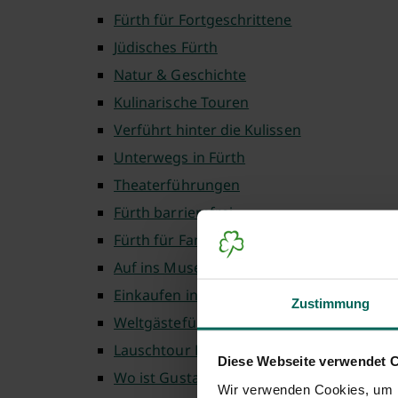
Fürth für Fortgeschrittene
Jüdisches Fürth
Natur & Geschichte
Kulinarische Touren
Verführt hinter die Kulissen
Unterwegs in Fürth
Theaterführungen
Fürth barrierefrei
Fürth für Familien
Auf ins Museum
Einkaufen in Fürth
Zustimmung
Weltgästeführertag
Lauschtour Fürth
Diese Webseite verwendet 
Wo ist Gustav
Wir verwenden Cookies, um I