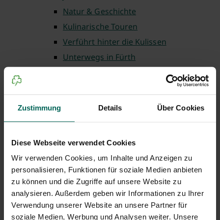
Natur & Geschichte
Kulinarische Touren
Verführt hinter die Kulissen
Unterwegs in Fürth
Theaterführungen
Fürth barrierefrei
Fürth für Familien
Zustimmung
Details
Über Cookies
Auf ins Museum
Einkaufen in Fürth
Diese Webseite verwendet Cookies
Weltgästeführertag
Wir verwenden Cookies, um Inhalte und Anzeigen zu
Lauschtour Fürth
personalisieren, Funktionen für soziale Medien anbieten
Wo ist Gustav
zu können und die Zugriffe auf unsere Website zu
Weitere buchbare Führungen
analysieren. Außerdem geben wir Informationen zu Ihrer
Verwendung unserer Website an unsere Partner für
Gruppenbuchung
soziale Medien, Werbung und Analysen weiter. Unsere